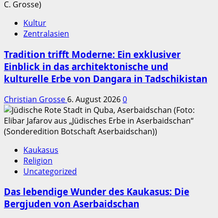
Kultur
Zentralasien
Tradition trifft Moderne: Ein exklusiver
Einblick in das architektonische und
kulturelle Erbe von Dangara in Tadschikistan
Christian Grosse
6. August 2026
0
Kaukasus
Religion
Uncategorized
Das lebendige Wunder des Kaukasus: Die
Bergjuden von Aserbaidschan