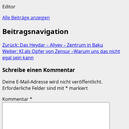
Editor
Alle Beiträge anzeigen
Beitragsnavigation
Zurück:
Das Heydar – Aliyev – Zentrum in Baku
Weiter:
KI als Opfer von Zensur –Warum uns das nicht
egal sein kann
Schreibe einen Kommentar
Deine E-Mail-Adresse wird nicht veröffentlicht.
Erforderliche Felder sind mit
*
markiert
Kommentar
*