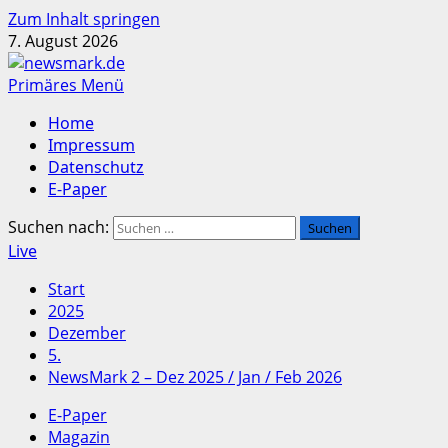
Zum Inhalt springen
7. August 2026
Primäres Menü
Home
Impressum
Datenschutz
E-Paper
Suchen nach:
Live
Start
2025
Dezember
5.
NewsMark 2 – Dez 2025 / Jan / Feb 2026
E-Paper
Magazin