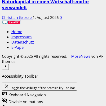
Naturkapital in einen Wirtschaftsmotor
verwandelt
Christian Grosse
1. August 2026
0
Home
Impressum
Datenschutz
E-Paper
Copyright © 2025 All rights reserved.
|
MoreNews
von AF
themes.
Accessibility Toolbar
close
Toggle the visibility of the Accessibility Toolbar
keyboard
Keyboard Navigation
visibility_off
Disable Animations