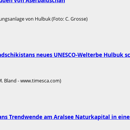
juden von Aserbaidschan
 Tadschikistans neues UNESCO-Welterbe Hulbuk s
s Trendwende am Aralsee Naturkapital in eine