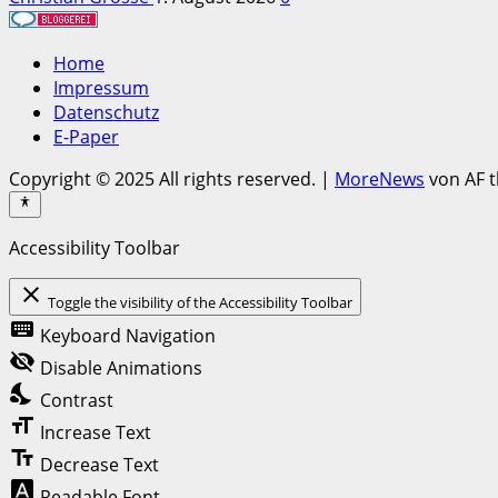
Home
Impressum
Datenschutz
E-Paper
Copyright © 2025 All rights reserved.
|
MoreNews
von AF 
Accessibility Toolbar
close
Toggle the visibility of the Accessibility Toolbar
keyboard
Keyboard Navigation
visibility_off
Disable Animations
nights_stay
Contrast
format_size
Increase Text
text_fields
Decrease Text
font_download
Readable Font