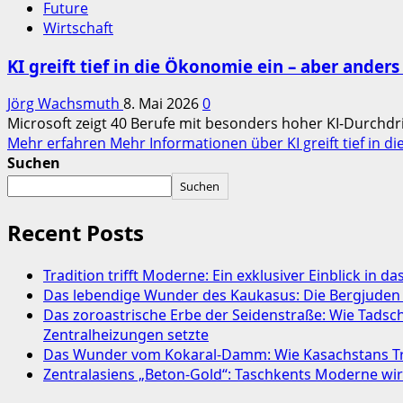
Future
Wirtschaft
KI greift tief in die Ökonomie ein – aber anders
Jörg Wachsmuth
8. Mai 2026
0
Microsoft zeigt 40 Berufe mit besonders hoher KI‑Durchdring
Mehr erfahren
Mehr Informationen über KI greift tief in d
Suchen
Suchen
Recent Posts
Tradition trifft Moderne: Ein exklusiver Einblick in 
Das lebendige Wunder des Kaukasus: Die Bergjuden
Das zoroastrische Erbe der Seidenstraße: Wie Tads
Zentralheizungen setzte
Das Wunder vom Kokaral-Damm: Wie Kasachstans Tre
Zentralasiens „Beton-Gold“: Taschkents Moderne w