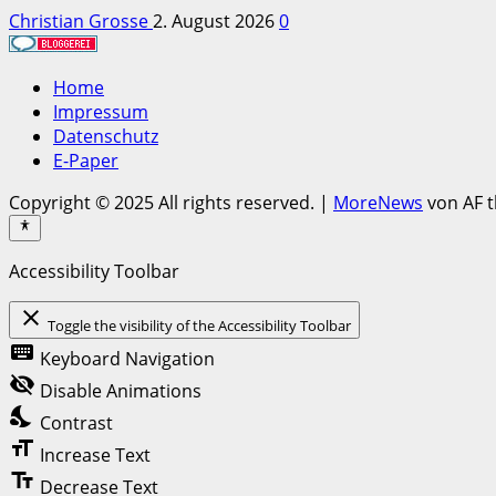
Christian Grosse
2. August 2026
0
Home
Impressum
Datenschutz
E-Paper
Copyright © 2025 All rights reserved.
|
MoreNews
von AF 
Accessibility Toolbar
close
Toggle the visibility of the Accessibility Toolbar
keyboard
Keyboard Navigation
visibility_off
Disable Animations
nights_stay
Contrast
format_size
Increase Text
text_fields
Decrease Text