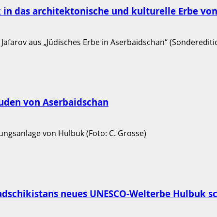
ck in das architektonische und kulturelle Erbe v
juden von Aserbaidschan
 Tadschikistans neues UNESCO-Welterbe Hulbuk s