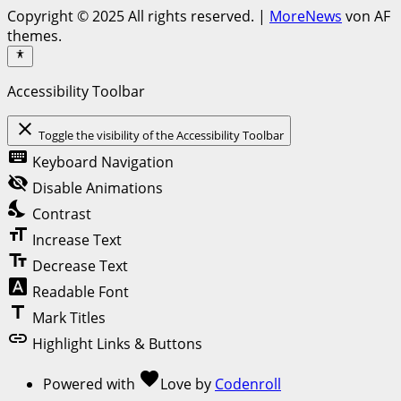
Copyright © 2025 All rights reserved.
|
MoreNews
von AF
themes.
Accessibility Toolbar
close
Toggle the visibility of the Accessibility Toolbar
keyboard
Keyboard Navigation
visibility_off
Disable Animations
nights_stay
Contrast
format_size
Increase Text
text_fields
Decrease Text
font_download
Readable Font
title
Mark Titles
link
Highlight Links & Buttons
favorite
Powered with
Love
by
Codenroll