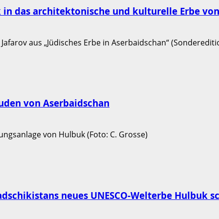
ck in das architektonische und kulturelle Erbe v
juden von Aserbaidschan
 Tadschikistans neues UNESCO-Welterbe Hulbuk s