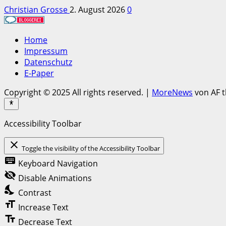
Christian Grosse
2. August 2026
0
Home
Impressum
Datenschutz
E-Paper
Copyright © 2025 All rights reserved.
|
MoreNews
von AF 
Accessibility Toolbar
close
Toggle the visibility of the Accessibility Toolbar
keyboard
Keyboard Navigation
visibility_off
Disable Animations
nights_stay
Contrast
format_size
Increase Text
text_fields
Decrease Text