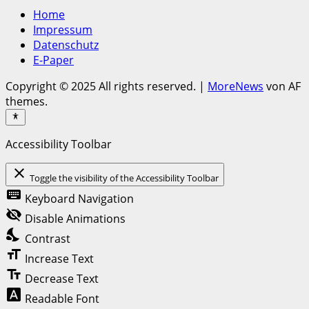
Home
Impressum
Datenschutz
E-Paper
Copyright © 2025 All rights reserved.
|
MoreNews
von AF
themes.
Accessibility Toolbar
close
Toggle the visibility of the Accessibility Toolbar
keyboard
Keyboard Navigation
visibility_off
Disable Animations
nights_stay
Contrast
format_size
Increase Text
text_fields
Decrease Text
font_download
Readable Font