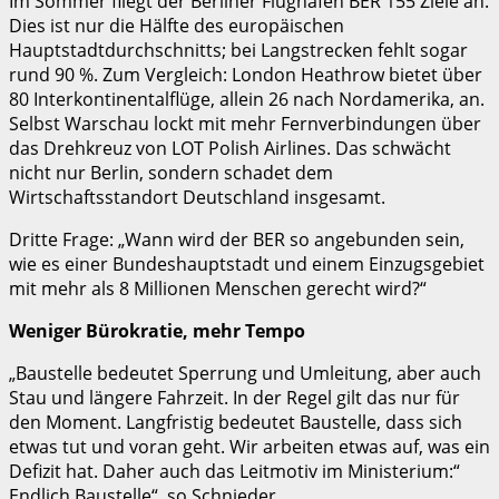
Im Sommer fliegt der Berliner Flughafen BER 155 Ziele an.
Dies ist nur die Hälfte des europäischen
Hauptstadtdurchschnitts; bei Langstrecken fehlt sogar
rund 90 %. Zum Vergleich: London Heathrow bietet über
80 Interkontinentalflüge, allein 26 nach Nordamerika, an.
Selbst Warschau lockt mit mehr Fernverbindungen über
das Drehkreuz von LOT Polish Airlines. Das schwächt
nicht nur Berlin, sondern schadet dem
Wirtschaftsstandort Deutschland insgesamt.
Dritte Frage: „Wann wird der BER so angebunden sein,
wie es einer Bundeshauptstadt und einem Einzugsgebiet
mit mehr als 8 Millionen Menschen gerecht wird?“
Weniger Bürokratie, mehr Tempo
„Baustelle bedeutet Sperrung und Umleitung, aber auch
Stau und längere Fahrzeit. In der Regel gilt das nur für
den Moment. Langfristig bedeutet Baustelle, dass sich
etwas tut und voran geht. Wir arbeiten etwas auf, was ein
Defizit hat. Daher auch das Leitmotiv im Ministerium:“
Endlich Baustelle“, so Schnieder.