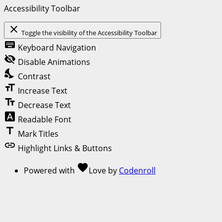
Accessibility Toolbar
close
Toggle the visibility of the Accessibility Toolbar
keyboard
Keyboard Navigation
visibility_off
Disable Animations
nights_stay
Contrast
format_size
Increase Text
text_fields
Decrease Text
font_download
Readable Font
title
Mark Titles
link
Highlight Links & Buttons
favorite
Powered with
Love
by
Codenroll