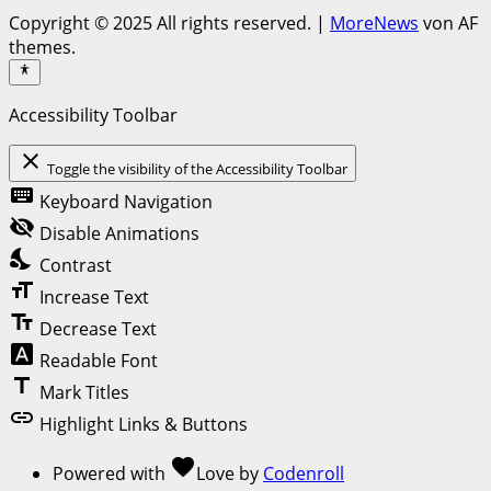
Copyright © 2025 All rights reserved.
|
MoreNews
von AF
themes.
Accessibility Toolbar
close
Toggle the visibility of the Accessibility Toolbar
keyboard
Keyboard Navigation
visibility_off
Disable Animations
nights_stay
Contrast
format_size
Increase Text
text_fields
Decrease Text
font_download
Readable Font
title
Mark Titles
link
Highlight Links & Buttons
favorite
Powered with
Love
by
Codenroll