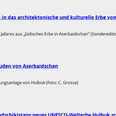
ck in das architektonische und kulturelle Erbe v
juden von Aserbaidschan
 Tadschikistans neues UNESCO-Welterbe Hulbuk s