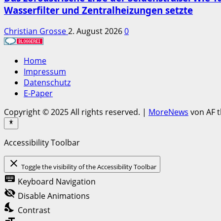
Wasserfilter und Zentralheizungen setzte
Christian Grosse
2. August 2026
0
Home
Impressum
Datenschutz
E-Paper
Copyright © 2025 All rights reserved.
|
MoreNews
von AF 
Accessibility Toolbar
close
Toggle the visibility of the Accessibility Toolbar
keyboard
Keyboard Navigation
visibility_off
Disable Animations
nights_stay
Contrast