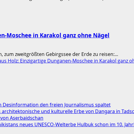
nen-Moschee in Karakol ganz ohne Nägel
n, zum zweitgrößten Gebirgssee der Erde zu reisen:...
aus Holz: Einzigartige Dunganen-Moschee in Karakol ganz o
Desinformation den freien Journalismus spaltet
das architektonische und kulturelle Erbe von Dangara in Tads
 von Aserbaidschan
chikistans neues UNESCO-Welterbe Hulbuk schon im 10. Jah