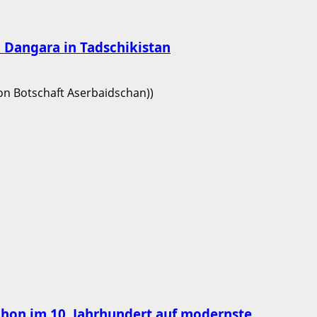
on Dangara in Tadschikistan
chon im 10. Jahrhundert auf modernste