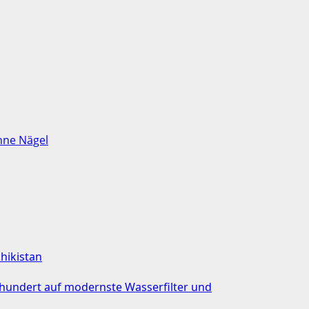
hne Nägel
chikistan
rhundert auf modernste Wasserfilter und