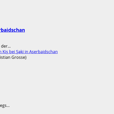
erbaidschan
der...
 Kiş bei Şəki in Aserbaidschan
gs...