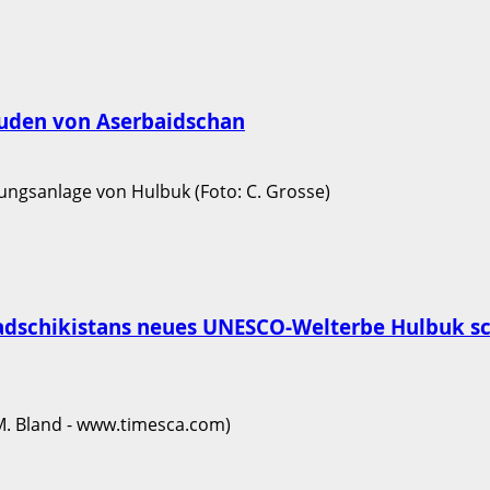
juden von Aserbaidschan
 Tadschikistans neues UNESCO-Welterbe Hulbuk s