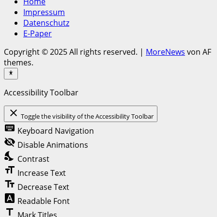
Home
Impressum
Datenschutz
E-Paper
Copyright © 2025 All rights reserved.
|
MoreNews
von AF
themes.
Accessibility Toolbar
close
Toggle the visibility of the Accessibility Toolbar
keyboard
Keyboard Navigation
visibility_off
Disable Animations
nights_stay
Contrast
format_size
Increase Text
text_fields
Decrease Text
font_download
Readable Font
title
Mark Titles