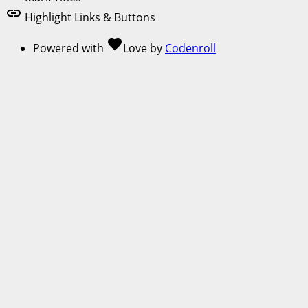
link
Highlight Links & Buttons
favorite
Powered with
Love
by
Codenroll