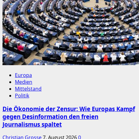
Europa
Medien
Mittelstand
Politik
Die Ökonomie der Zensur: Wie Europas Kampf
gegen Desinformation den freien
Journalismus spaltet
Christian Grosse
7. August 2026
0